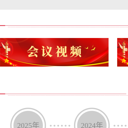
式、拉网式风险隐患排查，抓实“五个一”专项行动，聚焦重
各类安全事故发生。要周密做好汛期安全防范，加强气象监
急处置能力，全力守护好人民群众的生命财产安全。要抓实
“飙车炸街”等违法行为，扎实开展非法改装专项治理，常态
事故底线。要全面贯彻落实《中华人民共和国生态环境法典
问题整改，持续改善县域环境质量。要深化群众身边不正之
施，办好系列民生实事，切实提升人民群众幸福感、获得感
会议还研究了其他事项。
【视频播报】嘉祥县第十八届人民政府第65次常务会议
【一图速读】嘉祥县第十八届人民政府第65次常务会议
【议题解读】嘉祥县第十八届人民政府第65次常务会议
······
····
2025年
2024年