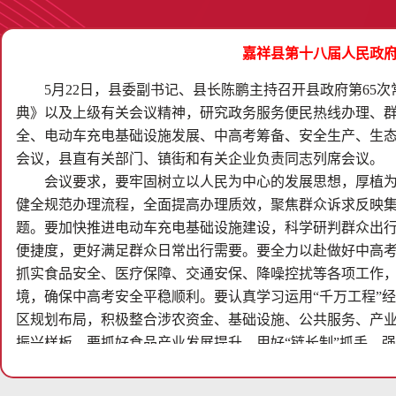
嘉祥县第十八届人民政府
5月22日，县委副书记、县长陈鹏主持召开县政府第65
典》以及上级有关会议精神，研究政务服务便民热线办理、
全、电动车充电基础设施发展、中高考筹备、安全生产、生
会议，县直有关部门、镇街和有关企业负责同志列席会议。
会议要求，要牢固树立以人民为中心的发展思想，厚植
健全规范办理流程，全面提高办理质效，聚焦群众诉求反映
题。要加快推进电动车充电基础设施建设，科学研判群众出
便捷度，更好满足群众日常出行需要。要全力以赴做好中高
抓实食品安全、医疗保障、交通安保、降噪控扰等各项工作
境，确保中高考安全平稳顺利。要认真学习运用“千万工程”
区规划布局，积极整合涉农资金、基础设施、公共服务、产
振兴样板。要抓好食品产业发展提升，用好“链长制”抓手，
业集群规模，推动特色优势产业高质量发展。
会议强调，要坚决守牢安全发展“一排底线”，深刻汲取