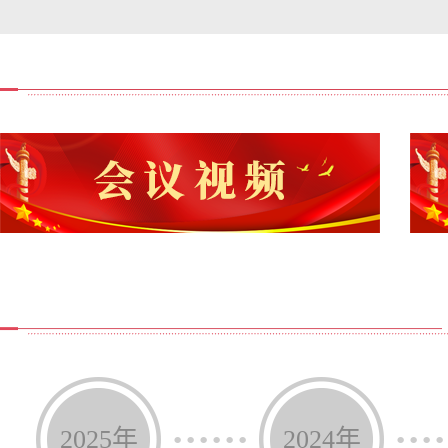
质检测频次，做好水源地生态环境保护，切实保障农村群众
会议强调，要扎实开展树立和践行正确政绩观学习教育
国和省级重点整治项目及群众急难愁盼，系统解决一批反映
怀，用心用情办好民生实事，持续开展“我爱我嘉”系列送温
快速响应、高效办理群众诉求，以可感可及的成果回应群众
严格遵守法律法规和制度规定，从严抓好审计反馈问题整改
府各项工作在法治轨道上有序推进。
会议还研究了其他事项。
【视频播报】嘉祥县第十八届人民政府第62次常务会议
【一图速读】嘉祥县第十八届人民政府第62次常务会议
【议题解读】嘉祥县第十八届人民政府第62次常务会议
······
····
2025年
2024年