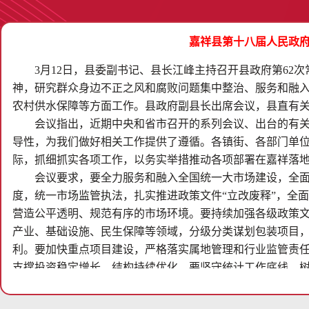
嘉祥县第十八届人民政府
3月12日，县委副书记、县长江峰主持召开县政府第62
神，研究群众身边不正之风和腐败问题集中整治、服务和融
农村供水保障等方面工作。县政府副县长出席会议，县直有
会议指出，近期中央和省市召开的系列会议、出台的有
导性，为我们做好相关工作提供了遵循。各镇街、各部门单
际，抓细抓实各项工作，以务实举措推动各项部署在嘉祥落
会议要求，要全力服务和融入全国统一大市场建设，全面
度，统一市场监管执法，扎实推进政策文件“立改废释”，全
营造公平透明、规范有序的市场环境。要持续加强各级政策
产业、基础设施、民生保障等领域，分级分类谋划包装项目
利。要加快重点项目建设，严格落实属地管理和行业监管责
支撑投资稳定增长、结构持续优化。要坚守统计工作底线，树
控，加强统计队伍培训与业务指导，加大统计执法检查力度
时。要全面提升农村供水保障水平，加快地表水厂建设，稳