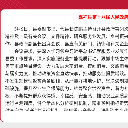
嘉祥县第十八届人民政府
5月9日，县委副书记、代县长陈鹏主持召开县政府第6
精神及上级有关会议、文件精神，研究服务业发展、乡村振
作。县政府副县长出席会议，县直有关部门、镇街和有关企
会议要求，要深入学习领会习近平总书记就服务业发展
县委工作要求，深入实施服务业扩能提质行动，狠抓市场主
务等重点项目建设，大力发展大宗消费、夜间消费、文旅消
与落实力度，推动政策资金直达快享，推动服务业提质增效
不发生规模性返贫两条底线，从严抓好耕地保护，坚决遏制耕地
础设施，提升农业生产保障能力，统筹整合涉农资金，着力
板，不断提升群众获得感、幸福感、安全感，推动农业高质
运行监测调度，健全常态化分析研判机制，精准预判指标走
健全完善“链长制”运行机制，聚焦重点产业链，强化链主企
发力，全力推动产业链强链延链融链；要加大重点工业项目
早开工、早建设、早见效。