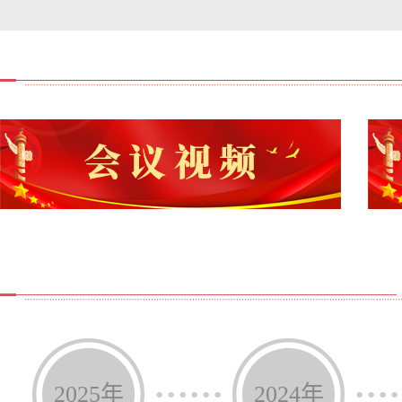
会议强调，要深刻领会习近平总书记对湖南浏阳烟花厂
委工作部署要求，紧盯烟花爆竹、化工危化品、矿山、交通
展全链条整治与专项治理，严厉打击各类非法违法行为，坚
训，全面提升从业人员安全意识和应急处置能力，切实提升
园餐专项整治工作，严守食品安全底线，健全食材采购、加
快推进智慧食堂建设，确保饮食安全可追溯、可管控；要严
护师生“舌尖上的安全”。
会议还研究了其他事项。
【视频播报】嘉祥县第十八届人民政府第64次常务会议
【一图速读】嘉祥县第十八届人民政府第64次常务会议
【议题解读】嘉祥县第十八届人民政府第64次常务会议
······
····
2025年
2024年