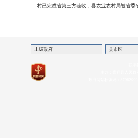
村已完成省第三方验收，县农业农村局被省委
上级政府
县市区
联系
主办：嘉祥县人民政
政府网站标识码：37082900