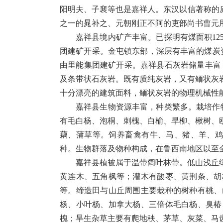
阳明夫、子襄等也是嘉祥人。东汉以信著称的
之一的晁补之、元朝刚正不阿的吏部尚书曹元
嘉祥县境内矿产丰富。已探明有煤面积12
团建矿开采。金屯镇东部，深层有丰富的煤炭资
由里能集团建矿开采。嘉祥县石灰岩储量丰富
及条带状石灰岩。既有质纯灰岩，又有鲕状灰
十分漂亮的建筑面料，鲕状灰岩的物理机械性
嘉祥县生物资源丰富，种类繁多。栽培作物
有毛白杨、泡桐、刺槐、白榆、旱柳、楸树、欧美
藕、蒲草等。饲养畜禽有牛、马、猪、羊、鸡、
种。生物群落及物种构成，在鲁西南地区以至
嘉祥县植被属于温带阔叶林带。低山浅丘
黄连木、五角枫等；灌木有酸枣、黄荆条、胡
等。缔造田与山丘周围主要栽种的树种有桃、
杨、小叶杨、加拿大杨、三倍体毛白杨、臭椿
槐；旱生杂草主要有爬地秧、茅草、灰菜、马