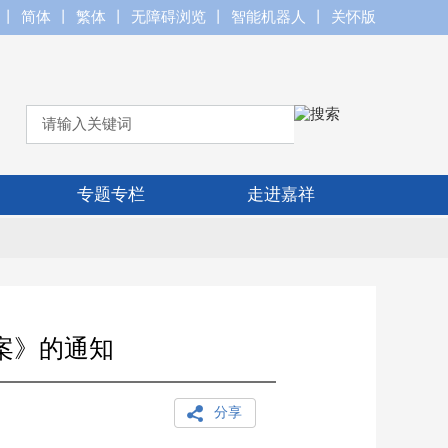
丨
简体
丨
繁体
丨
无障碍浏览
丨
智能机器人
丨
关怀版
专题专栏
走进嘉祥
案》的通知
分享