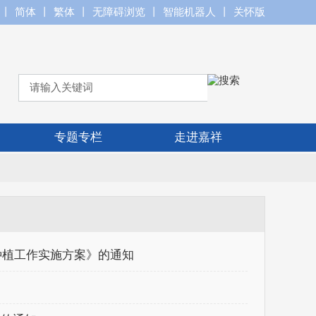
丨
简体
丨
繁体
丨
无障碍浏览
丨
智能机器人
丨
关怀版
专题专栏
走进嘉祥
种植工作实施方案》的通知
知