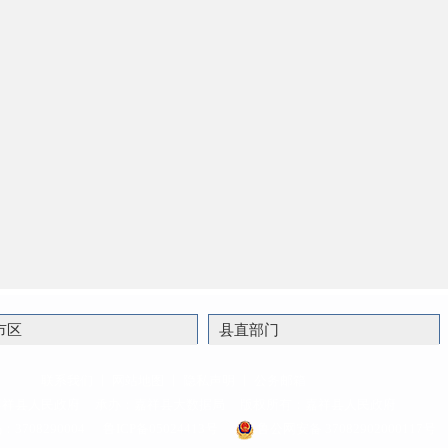
市区
县直部门
联系我们
丨
网站地图
丨
隐私声明
丨
公务邮箱
嘉祥县人民政府
承办：嘉祥县大数据局
版权所有：嘉祥县人民政府
708290004
鲁ICP备05024413号
鲁公网安备 37082902000117号