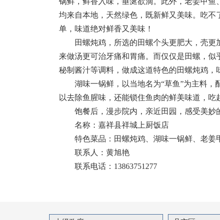
锅鲜，鲜香入味，垂涎欲滴。此外，老姜甲鱼
均来自本地，天然绿色，既新鲜又美味。吃不
单，味道绝对鲜香又美味！
田螺炖鸡，所选的田螺个头更肥大，壳更
来做汤更可治牙痛和胃痛。而仅仅是田螺，似
秘制酱汁等调料，做成这道特色的田螺炖鸡，
湖味一锅鲜，以当地名为“草鱼”为主料
以去除鱼腥味，还能锁住鱼肉的鲜美味道，吃起
饱餐后，漫步院内，亲近田园，感受美妙
名称：嘉祥县祥城上厨饭店
特色菜品：田螺炖鸡、湖味一锅鲜、老姜
联系人：黄旭艳
联系电话：13863751277