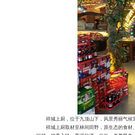
祥城上厨，位于九顶山下，风景秀丽气候
祥城上厨取材至林间田野，原生态的食材