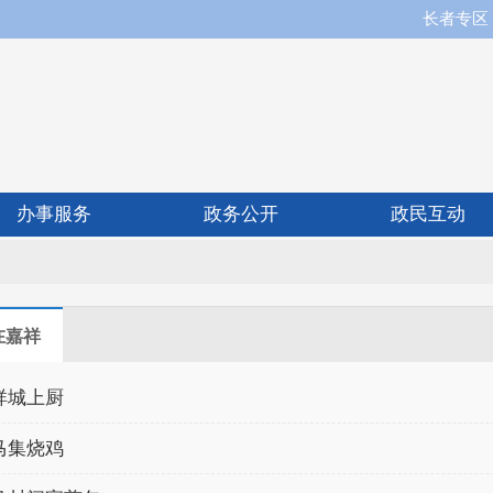
长者专区
办事服务
政务公开
政民互动
在嘉祥
祥城上厨
马集烧鸡