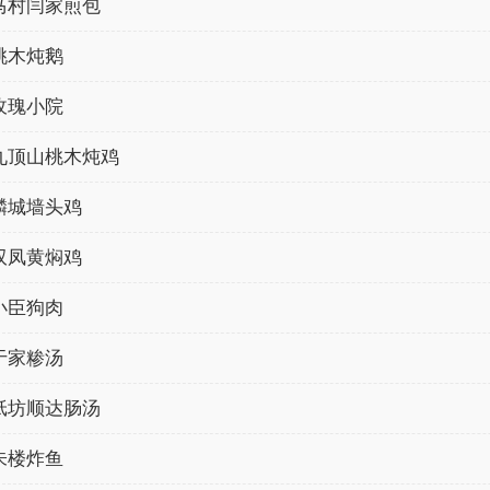
马村闫家煎包
桃木炖鹅
玫瑰小院
九顶山桃木炖鸡
麟城墙头鸡
双凤黄焖鸡
小臣狗肉
于家糁汤
纸坊顺达肠汤
朱楼炸鱼