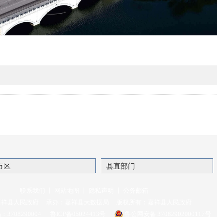
市区
县直部门
联系我们
丨
网站地图
丨
隐私声明
丨
公务邮箱
嘉祥县人民政府
承办：嘉祥县大数据局
版权所有：嘉祥县人民政府
708290004
鲁ICP备05024413号
鲁公网安备 37082902000117号