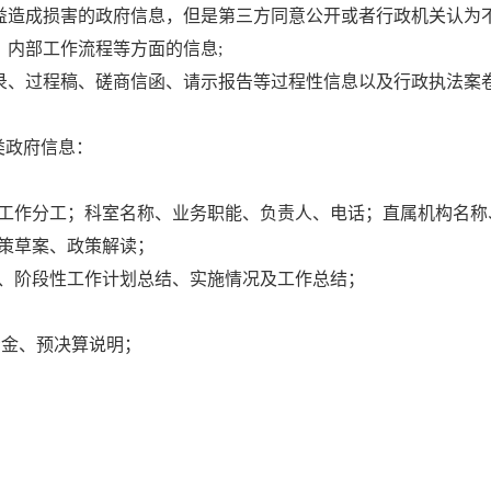
权益造成损害的政府信息，但是第三方同意公开或者行政机关认为
、内部工作流程等方面的信息;
记录、过程稿、磋商信函、请示报告等过程性信息以及行政执法案
类政府信息：
及工作分工；科室名称、业务职能、负责人、电话；直属机构名称
策草案、政策解读；
结、阶段性工作计划总结、实施情况及工作总结；
资金、预决算说明；
审批、核准、备案等相关信息；
）公示；
、促进就业等方面的政策、措施及实施情况；