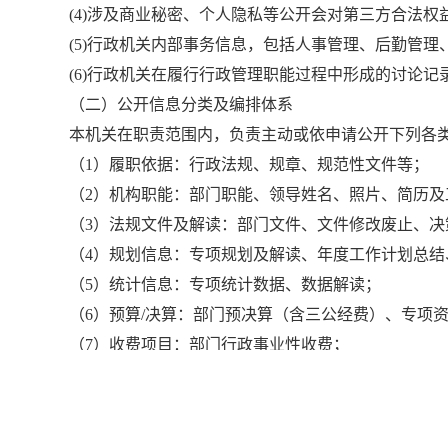
(4)涉及商业秘密、个人隐私等公开会对第三方合法
(5)行政机关内部事务信息，包括人事管理、后勤管理
(6)行政机关在履行行政管理职能过程中形成的讨论
（二）公开信息分类及编排体系
本机关在职责范围内，负责主动或依申请公开下列各
（1）履职依据：行政法规、规章、规范性文件等；
（2）机构职能：部门职能、领导姓名、照片、简历
（3）法规文件及解读：部门文件、文件修改废止、决
（4）规划信息：专项规划及解读、年度工作计划总
（5）统计信息：专项统计数据、数据解读；
（6）预算/决算：部门预决算（含三公经费）、专项
（7）收费项目：部门行政事业性收费；
（8）重大项目：重大建设项目名单、建设进度、项目
（9）政府采购：采购公告、招投标情况、中标（采购
（10）重大民生信息：扶贫、教育、医疗、社会保障