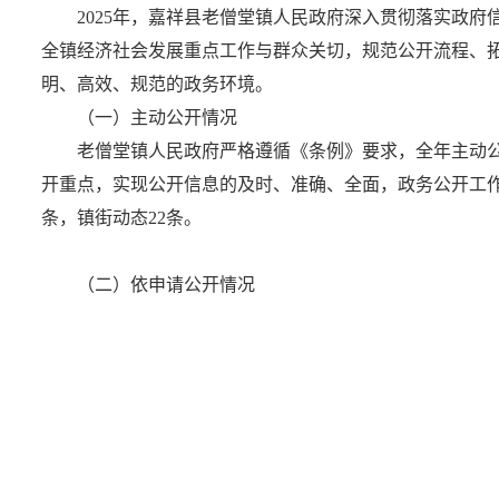
2025年，嘉祥县老僧堂镇人民政府深入贯彻落实政
全镇经济社会发展重点工作与群众关切，规范公开流程、
明、高效、规范的政务环境。
（一）主动公开情况
老僧堂镇人民政府严格遵循《条例》要求，全年主动
开重点，实现公开信息的及时、准确、全面，政务公开工作质
条，镇街动态22条。
（二）依申请公开情况
老僧堂镇2025年收到依申请公开政府信息0件。
（三）政府信息管理情况
一是建立健全老僧堂镇人民政府信息公开各项规章制
保政府信息“即时更新、应公开尽公开”。三是聚焦重点领
（四）政府信息公开平台建设情况
一是通过嘉祥县人民政府网站老僧堂镇专栏，明确专