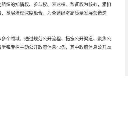
他组织的知情权、参与权、表达权、监督权为核心，紧扣
务、基层治理深度融合，为全镇经济高质量发展营造透
等多个领域，通过规范公开流程、拓宽公开渠道、聚焦公
堂镇专栏主动公开政府信息42条，其中政府信息公开20
动态管理机制，严格按照要求定期公布政务公开信息，确
续加大重点领域信息公开力度。
实公开时限要求，完成主动公开目录动态更新。二是推动