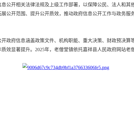
府信息公开相关法律法规及上级工作部署，以保障公民、法人和其
拓展公开范围、提升公开质效，推动政府信息公开工作与政务服
公开政府信息涵盖政策文件、机构职能、重大决策、财政预决算
效显著提升。2025年，老僧堂镇依托嘉祥县人民政府网站老僧
度，保障信息管理工作有章可循、规范有序。二是实行信息更新
域，深化主动公开，围绕镇域经济社会发展重点和群众关切，持
人负责网站平台运维，按照国家及省市县政务公开要求，严格落