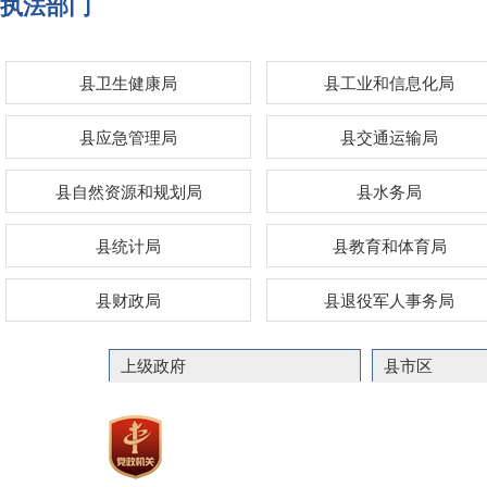
执法部门
县卫生健康局
县工业和信息化局
县应急管理局
县交通运输局
县自然资源和规划局
县水务局
县统计局
县教育和体育局
县财政局
县退役军人事务局
上级政府
县市区
联系
主办：嘉祥县人民政
政府网站标识码：37082900