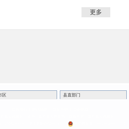
更多
市区
县直部门
联系我们
丨
网站地图
丨
隐私声明
丨
公务邮箱
嘉祥县人民政府
承办：嘉祥县大数据局
版权所有：嘉祥县人民政府
708290004
鲁ICP备05024413号
鲁公网安备 37082902000117号