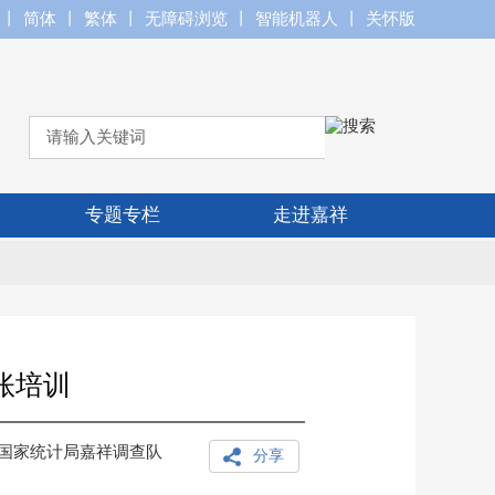
丨
简体
丨
繁体
丨
无障碍浏览
丨
智能机器人
丨
关怀版
专题专栏
走进嘉祥
账培训
国家统计局嘉祥调查队
分享