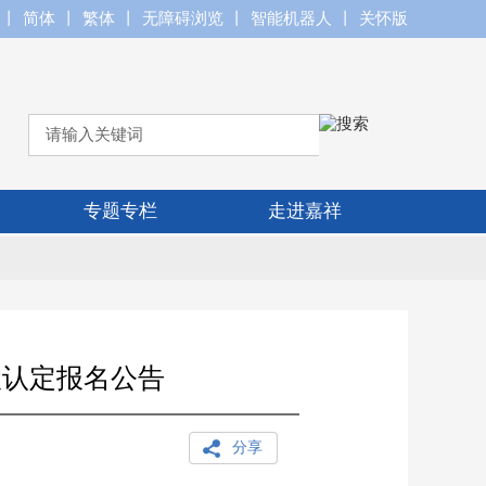
丨
简体
丨
繁体
丨
无障碍浏览
丨
智能机器人
丨
关怀版
专题专栏
走进嘉祥
级认定报名公告
分享