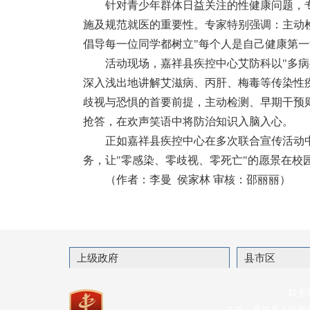
针对青少年群体日益关注的性健康问题，
施及规范就医的重要性。专家特别强调：主动
倡导每一位同学都树立"每个人是自己健康第一
活动现场，嘉祥县疾控中心艾防科以"多
深入浅出地讲解艾滋病、丙肝、梅毒等传染性
歧视与恐惧的首要前提，主动检测、早期干预
抢答，在欢声笑语中将防治知识入脑入心。
正如嘉祥县疾控中心在多次联合宣传活动中
务，让"零感染、零歧视、零死亡"的愿景在校
（作者：李曼 侯家林 审核：邵丽丽）
上级政府
县市区
联系
主办：嘉祥县人民政