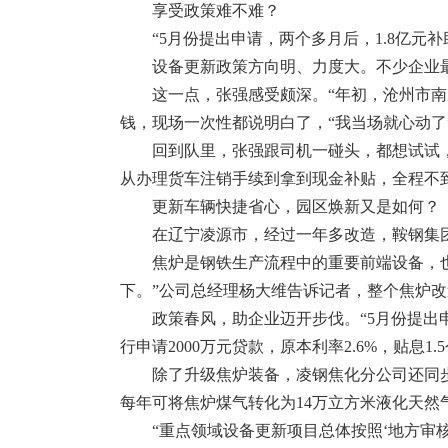
享受政策难不难？
“5月份提出申请，两个多月后，1.8亿元
设备更新政策方向明、力度大。不少企业
这一点，张强感受颇深。“年初，沧州市
钱，现场一次性都说明白了，“我当场就心动了
回到队里，张强跟司机一碰头，都想试试
从办理货车注销手续到拿到现金补贴，全程不到
更新车辆快捷省心，园区焕新又是如何？
在辽宁凌源市，经过一年多改造，鞍钢集团
焦炉是钢铁生产流程中的重要前端设备，
下。”公司总经理杨大维告诉记者，整个焦炉改造
政策春风，助企业迈开步伐。“5月份提出
行申请2000万元贷款，原本利率2.6%，贴息
除了升级焦炉装备，凌钢焦化分公司还同步
每年可将焦炉煤气转化为14万立方米液化天然
“重点领域设备更新项目总体按照‘地方审