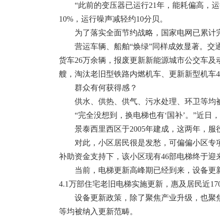
“此前的变压器已运行21年，能耗偏高，
10%，运行噪声减轻约10分贝。
为了落实全面节约战略，国家电网已累计完
营运车辆、船舶“焕绿”同样成效显著。
货车26万余辆，报废更新新能源城市公交车及动
艘，淘汰老旧型铁路内燃机车、更新新型机车4
群众有何获得感？
供水、供热、供气、污水处理、环卫等均
“完全没想到，换电梯也有‘国补’。”近
景泰西里西区于2005年建成，这两年，服
对此，小区居民很是发愁，可偏偏小区专
补助资金支持下，该小区现有46部电梯终于迎
当前，电梯更新高峰期已经到来，设备更新
4.1万部住宅老旧电梯实施更新，惠及居民近17
设备更新政策，除了聚焦产业升级，也聚
等均被纳入更新范畴。