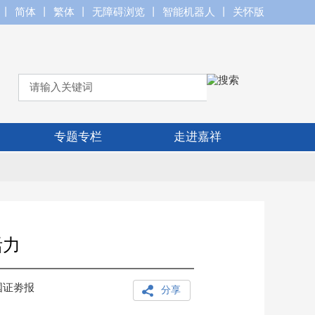
丨
简体
丨
繁体
丨
无障碍浏览
丨
智能机器人
丨
关怀版
专题专栏
走进嘉祥
活力
国证劵报
分享